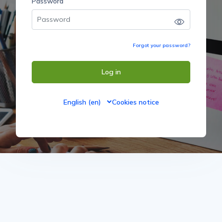
Password
Password
Forgot your password?
Log in
English ‎(en)‎
Cookies notice